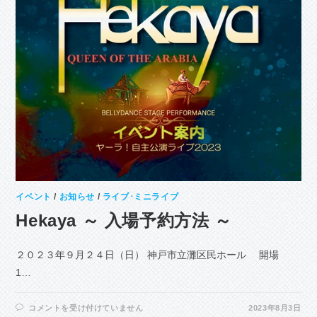
イベント
/
お知らせ
/
ライブ･ミニライブ
Hekaya ～ 入場予約方法 ～
２０２３年９月２４日（日） 神戸市立灘区民ホール 開場
1…
HEKAYA
コメントを受け付けていません
2023年8月3日
～