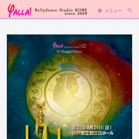
コ
メニュー
ン
テ
ン
ツ
へ
ス
キ
ッ
プ