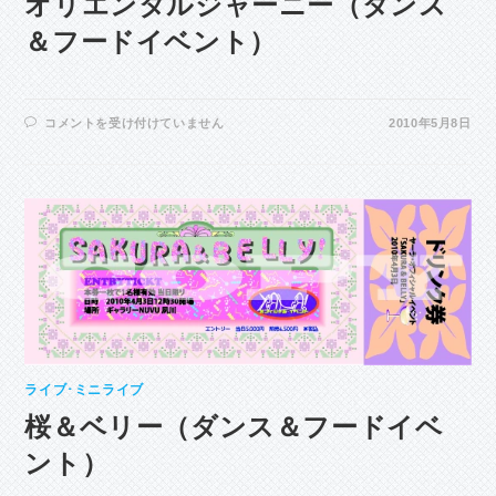
オリエンタルジャーニー（ダンス
＆フードイベント）
オ
コメントを受け付けていません
2010年5月8日
リ
エ
ン
タ
ル
ジ
ャ
ー
ニ
ー
（ダ
ン
ス
＆
フ
ー
ド
イ
ライブ･ミニライブ
ベ
ン
桜＆ベリー（ダンス＆フードイベ
ト）
は
ント）