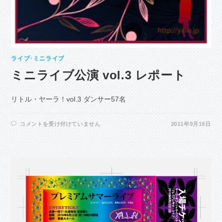
ライブ･ミニライブ
ミニライブ公演 vol.3 レポート
リトル・ヤーラ！vol.3 ダンサー57名
ミ
コメントを受け付けていません
2011年9月19日
ニ
ラ
イ
ブ
公
演
VOL.3
レ
ポ
ー
ト
は