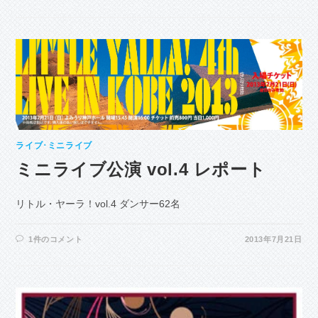
入
場
予
約
方
法
～
は
ライブ･ミニライブ
ミニライブ公演 vol.4 レポート
リトル・ヤーラ！vol.4 ダンサー62名
1件のコメント
2013年7月21日