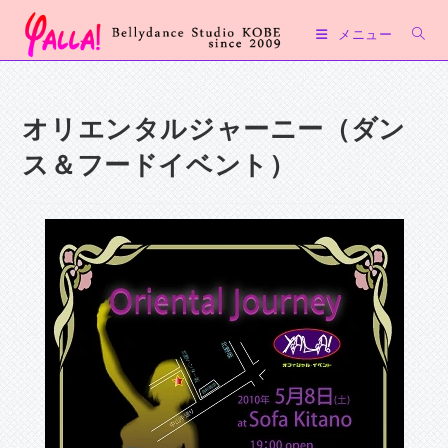
コ
メニュー
ン
テ
ン
ツ
オリエンタルジャーニー（ダン
へ
ス＆フードイベント）
ス
キ
ッ
プ