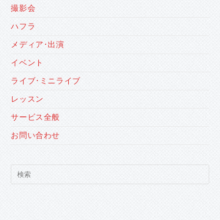
撮影会
ハフラ
メディア･出演
イベント
ライブ･ミニライブ
レッスン
サービス全般
お問い合わせ
Pre
Es
to
clo
the