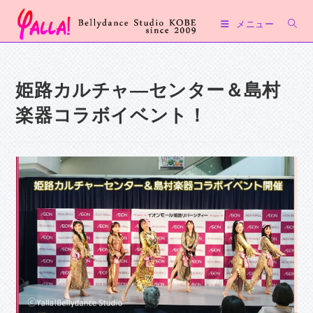
コ
メニュー
ン
テ
ン
ツ
姫路カルチャ―センター＆島村
へ
楽器コラボイベント！
ス
キ
ッ
プ