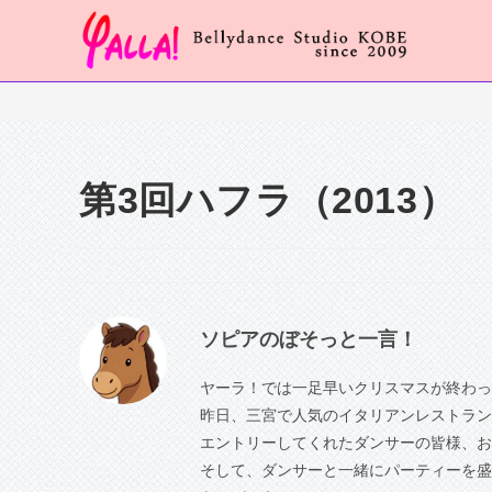
コ
ン
テ
ン
ツ
へ
ス
第3回ハフラ（2013）
キ
ッ
プ
ソピアのぼそっと一言！
ヤーラ！では一足早いクリスマスが終わっ
昨日、三宮で人気のイタリアンレストラン
エントリーしてくれたダンサーの皆様、お
そして、ダンサーと一緒にパーティーを盛