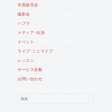
衣装販売会
の
撮影会
ハフラ
検
メディア･出演
イベント
索
ライブ･ミニライブ
レッスン
を
サービス全般
お問い合わせ
ト
Press
グ
Escape
to