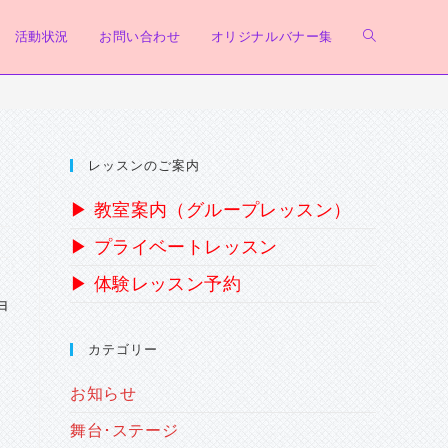
活動状況
お問い合わせ
オリジナルバナー集
ウ
ェ
レッスンのご案内
ブ
▶ 教室案内（グループレッスン）
▶ プライベートレッスン
サ
▶ 体験レッスン予約
9日
イ
カテゴリー
お知らせ
ト
舞台･ステージ