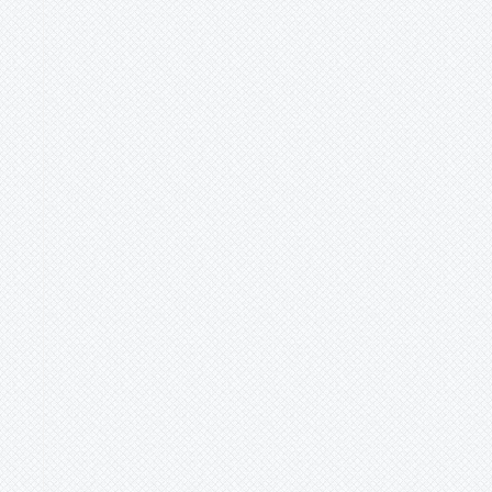
close
ル
the
search
panel.